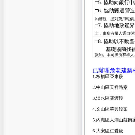
5.
□
協助向銀行申
6.
□
協助甄選營
約審視
..
提列費用報價
7.
□
協助地政鑑界
士，由所有權人逕自與
8.
□
協助以不動產
基礎協商找
簽約。本司按所有權人
已辦理危老建築
1.板橋區亞東段
2.中山區天祥路案
3.淡水區關渡段
4.文山區華興段案
5.內湖區大湖山莊街
6.大安區仁愛段