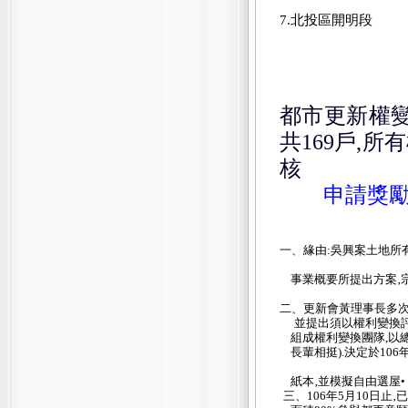
7.北投區開明段
都市更新權變
共169戶,所有
核
申請獎勵
一、
緣由:吳興案土地所
事業概要所提出方案‚宗
二、更新會黃理事長多次
並提出須以權利變換評
組成權利變換團隊,以總報價
長輩相挺).決定於10
紙本‚並模擬自由選屋•
三、106年5月10日止‚
已