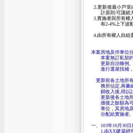
2.更新後最小戶室內
計原則:可讓絕
3.實施者與所有權
有2-4%上下
4.由所有權人自組
本案房地及停車位
本案無訂私契約
更新自治條例
進行選屋找補
更新前各土地所有
務所估定,再彙
銷收入後,得以
更新後各土地
擔後之餘額為
車位，其房地及
分配給實施者
一、103年10月3
1.由XX建築