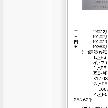
二、
99
年1
三、
101
年7
四、
101
年1
五、
102
年9
(一)
建築容積
1.
△F
積7％
2.
△F
互調和
317
3.
△F
58
4.
△F
253.62
平 方