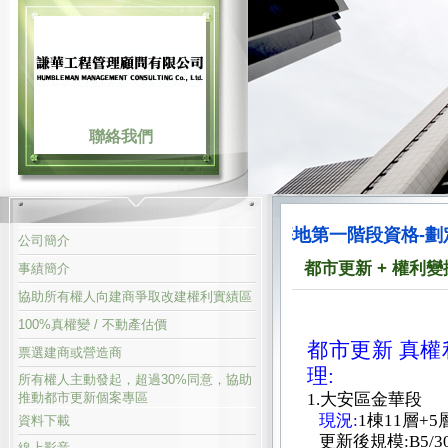
聯絡我們
公辦都更7599自助人助型之基地第一階段資格-劃定為更新
公司簡介
都市更新 + 權利變
事績簡介
協助所有權人向建商爭取改建權利實績區
100%真權變 / 不動產估價
都市更新 真權
票選建商或營造商
理:
所有權人主動發起，超過30%同意，協助
推動都市更新個案專區
1.大安區金華段
現況:
1棟11層+
資料下載
更新後規模:B5/30
線上影音