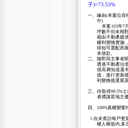
子)=73.53%
一、
緣由(本案位容
中)
本案
103
年
7
坪數不但未相
藉由不動產鑑
權利變換實施
得知可選配房
本借款。
二、
隨即與主事者
透過不動產估
很高興知道還
值，進行更新後
利變換後選屋及配
三、
待取得
99.5%
土
者禮讓眾地主
四、
100%
真權變案特
1.在未查訪每戶更
權人權值內,多