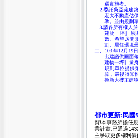
選實施者。
2.委託吳亞蘋建
宏大不動產估
準。並由規劃
3.請各所有權人於
建物一坪〛原
數、希望房間
劃、居住環境
二、103 年12
出建議供圖面
建物一坪〛量
規劃單位提供第
算，最後得知惟
換新大樓主建物
都市更新:民國
賀!本事務所擔任規
業計畫,已通過143
主爭取更多權利價