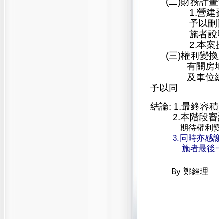
(二)
財務計畫
1.
營建
予以刪
施者說
2.
本案
(三)
權利變換
有關房地及停
及車位
予以同 
結論: 1.最終容
2.
本階段審
期待權利變
3.同時亦
施者最後一
By
鄭經理