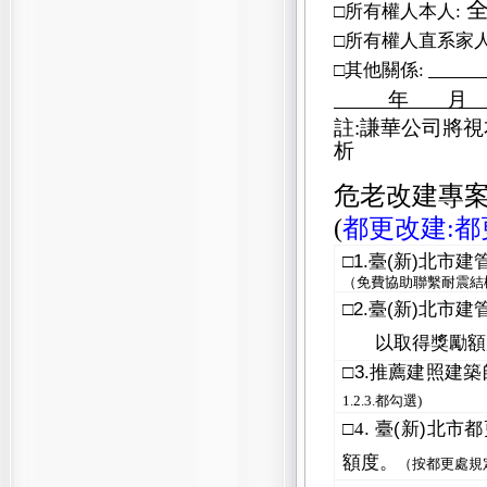
□所有權人本人
:
□所有權人直系家
□其他關係
:
年
月
註
:
謙華公司將視
析
危老改建專案
(
都更改建:都
1.
(
)
□
臺
新
北市建
（免費協助聯繫耐震結
2.
(
)
□
臺
新
北市建
以取得獎勵額
3.
□
推薦建照建築
1.2.3.都勾選)
.
(
)
□
4
臺
新
北市都
額度。
（按都更處規