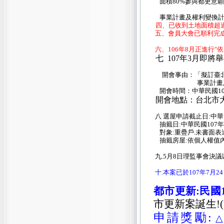
面積80%參與都更意願
事業計畫及權利變換計
四、
已收到土地面積超過
五、會員大會已順利完成
六、106年8月正進行
七 107年3月即將
開會事由：「擬訂臺
事業計畫及
開會時間：中華民國
1
開會地點：台北市
八 選屋申請截止日:中
抽籤日:中華民國
107
年
對象:重疊戶.未書面表達
抽籤房屋:依個人權值內
九.5月
8
日理監事會決議
十.本案已於107年7月2
都市更新:民國
市更新案誕生
!(
申請獎勵: