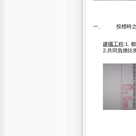
一、
投標時之
2
建國工程
:1.
都
2.
共同負擔比例