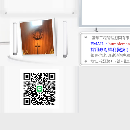
謙華工程管理顧問有限公
EMAIL：
humbleman
採用政府
權利變換!)
都更/危老 改建諮詢專線： 0
地址:松江路152號7樓