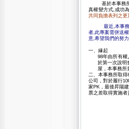
基於本事務所
真權變方式,成功
共同負擔表列之更
最近,本事
者,此專案需併送
意,希望我們的努力
一、緣起
98
年由所有權
於第一次說明
屋，本事務所
二、本事務所取得8
公司，對於履行1
家PK，最後昇陽建設
票之差取得實施者