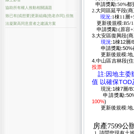
申請獎勵:50%都
協助所有權人推動相關議題
2.大同區延平段(商
致已有(或想要)更新組織(危老亦同),但無
現況:
1棟11層
更新後規模:B5/18
法凝聚高同意度者之建議方案
申請獎勵:(原容+3
3.大安區復興段(
現況
:
1棟12層
申請獎勵:50%都
更新後規模:地上3
4.中山區吉林段(
投票
註:因地主委
值 以確保TOD
現況:1棟7層/B
申請獎勵:50%都
100%
)
更新後規模:地上2
房產7599
1.
請問您現有土