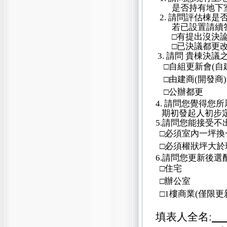
是否持有地下
2.
請問評估棟是
若已設置請續
□有提出沒決
□已決議都更
3.
請問 貴棟決議
□自組更新會
(
自
□由建商
(
開發商
)
□公辦都更
4.
請問您覺得您所
期初發起人初步
5.
請問您能接受不
□必須室內一坪換
□必須權狀坪大於
6.
請問您更新後選
□住宅
□辦公室
□
1
樓商業
(
僅限更
填表人全名
: