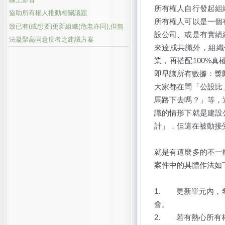
所有權人自行發起組
協助所有權人推動相關議題
所有權人可以是一個
致已有(或想要)更新組織(危老亦同),但無
設公司、或是有實績
法凝聚高同意度者之建議方案
來達成共識外，組織
業，再搭配100%
即早讓所有數據：獎
大家都在問「公設比
馬路下去嗎？」等，
識的情形下就是建設
計」，但這在被動接
就是有這麼多的不一
案件中的具體作法如
1.
更新單元內，
會。
2.
若有熱心所有