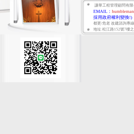
謙華工程管理顧問有限公
EMAIL：
humbleman
採用政府
權利變換!)
都更/危老 改建諮詢專線： 0
地址:松江路152號7樓