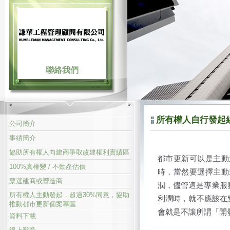
聯絡我們
所有權人自行發起
公司簡介
事績簡介
協助所有權人向建商爭取改建權利實績區
都市更新可以是主動
100%真權變 / 不動產估價
時，當然要選擇主動
票選建商或營造商
潤，儘管這是專業服
所有權人主動發起，超過30%同意，協助
利潤時，就不應該在
推動都市更新個案專區
會就是不讓所謂「開
資料下載
線上影音