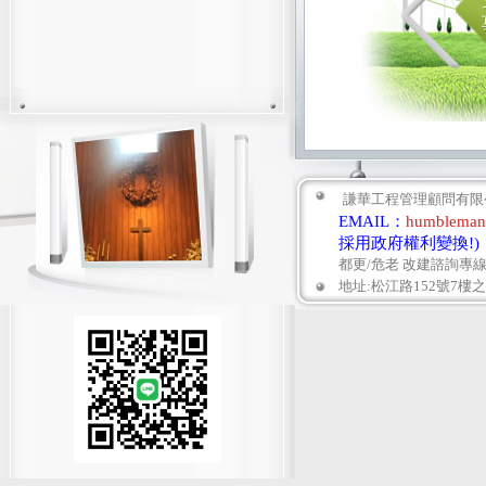
謙華工程管理顧問有限公
EMAIL：
humbleman
採用政府
權利變換!)
都更/危老 改建諮詢專線： 0
地址:松江路152號7樓