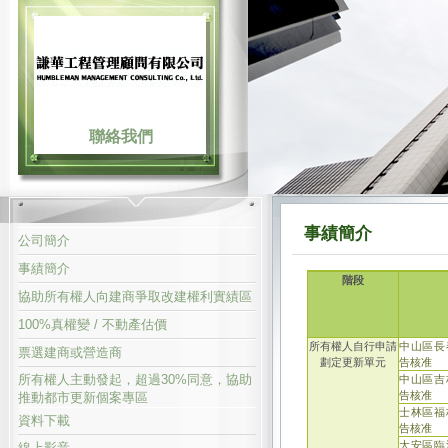
聯絡我們
事績簡介
公司簡介
事績簡介
階段
協助所有權人向建商爭取改建權利實績區
100%真權變 / 不動產估價
所有權人自行申請
中山區長
票選建商或營造商
劃定更新單元
告核准
所有權人主動發起，超過30%同意，協助
中山區吉
告核准
推動都市更新個案專區
士林區福
資料下載
告核准
大安區臨
線上影音