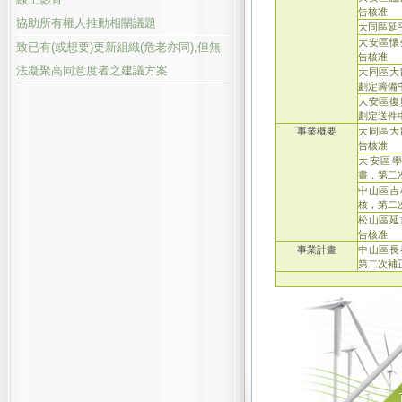
告核准
協助所有權人推動相關議題
大同區延
大安區懷
致已有(或想要)更新組織(危老亦同),但無
告核准
法凝聚高同意度者之建議方案
大同區大
劃定籌備
大安區復
劃定送件中
事業概要
大同區大
告核准
大安區
畫，第二
中山區吉
核，第二
松山區延
告核准
事業計畫
中山區長
第二次補